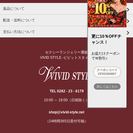
返品について
配送・送料について
支払い方法について
更に10％OFFチ
ャンス！
セクシーランジェリー通販
お盆だけクーポン
VIVID STYLE -ビビットスタイル-
でＷ割引♪
クーポンコード
CP20260807
詳しくはこちら
TEL 0282 - 23 - 6179
10:00 ～ 18:00（日祝除く）
shop@vivid-style.net
（24時間365日受付可能）