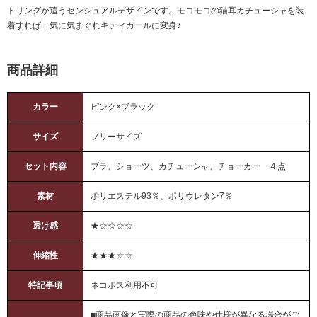
トリングが這うセンシュアルデザインです。モコモコの猫耳カチューシャを装
着すれば一気に気まぐれキティガールに変身♪
商品詳細
カラー
ピンク×ブラック
サイズ
フリーサイズ
セット内容
ブラ、ショーツ、カチューシャ、チョーカー ４点
素材
ポリエステル93％、ポリウレタン7％
透け感
★☆☆☆☆
伸縮性
★★★☆☆
特記事項
ネコポス利用不可
■商品画像と実際の商品の色味や仕様が異なる場合がご