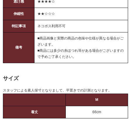
透け感
★★★★☆
伸縮性
★★☆☆☆
特記事項
ネコポス利用不可
■商品画像と実際の商品の色味や仕様が異なる場合がご
ざいます。
備考
■商品には多少の糸ほつれ等がある場合がございますの
で予めご了承ください。
サイズ
スタッフによる素人採寸となりまして、平置きでの計測となります。
M
着丈
66cm