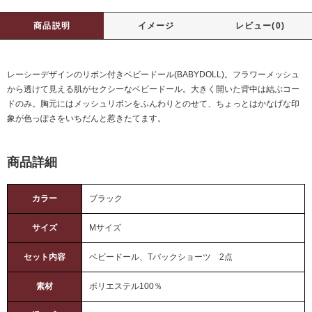
商品説明
イメージ
レビュー(0)
レーシーデザインのリボン付きベビードール(BABYDOLL)。フラワーメッシュ
から透けて見える肌がセクシーなベビードール。大きく開いた背中は結ぶコー
ドのみ。胸元にはメッシュリボンをふんわりとのせて、ちょっとはかなげな印
象が色っぽさをいちだんと惹きたてます。
商品詳細
カラー
ブラック
サイズ
Mサイズ
セット内容
ベビードール、Tバックショーツ 2点
素材
ポリエステル100％