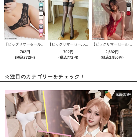
【ビッグサマーセール対象品】Tバック・ショーツ(T-BACK・SHORTS) 720
【ビッグサマーセール対象品】ストッキング(STOCKING) 184bk
【ビッグサマーセール対象品】セクシーテディ(SEXYTEDDY) 1489
702円
702円
2,682円
(税込772円)
(税込772円)
(税込2,950円)
☆注目のカテゴリーをチェック！