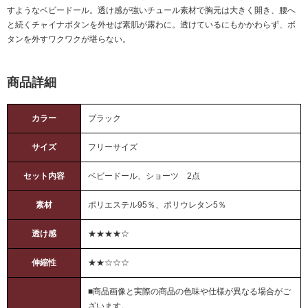
すようなベビードール。透け感が強いチュール素材で胸元は大きく開き、腰へ
と続くチャイナボタンを外せば素肌が露わに。透けているにもかかわらず、ボ
タンを外すワクワクが堪らない。
商品詳細
カラー
ブラック
サイズ
フリーサイズ
セット内容
ベビードール、ショーツ 2点
素材
ポリエステル95％、ポリウレタン5％
透け感
★★★★☆
伸縮性
★★☆☆☆
■商品画像と実際の商品の色味や仕様が異なる場合がご
ざいます。