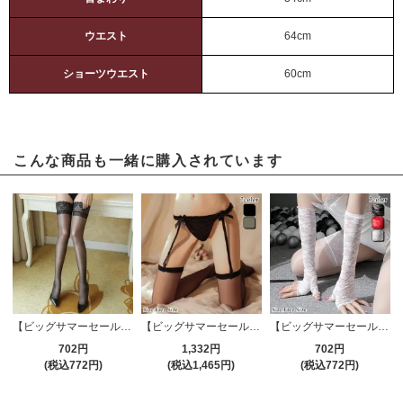
ウエスト
64cm
ショーツウエスト
60cm
こんな商品も一緒に購入されています
【ビッグサマーセール対象品】ストッキング(STOCKING) 184bk
【ビッグサマーセール対象品】ガーターランジェリー(GARTER LINGERIE) 691
【ビッグサマーセール対象品】アームカバー(ARM COVER) 016
702円
1,332円
702円
(税込772円)
(税込1,465円)
(税込772円)