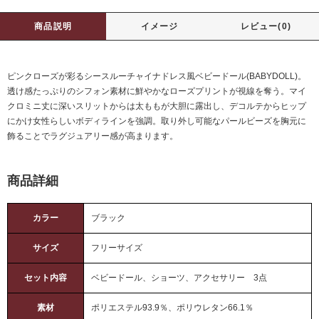
商品説明
イメージ
レビュー(0)
ピンクローズが彩るシースルーチャイナドレス風ベビードール(BABYDOLL)。
透け感たっぷりのシフォン素材に鮮やかなローズプリントが視線を奪う。マイ
クロミニ丈に深いスリットからは太ももが大胆に露出し、デコルテからヒップ
にかけ女性らしいボディラインを強調。取り外し可能なパールビーズを胸元に
飾ることでラグジュアリー感が高まります。
商品詳細
カラー
ブラック
サイズ
フリーサイズ
セット内容
ベビードール、ショーツ、アクセサリー 3点
素材
ポリエステル93.9％、ポリウレタン66.1％