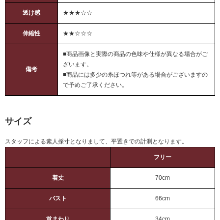
透け感
★★★☆☆
伸縮性
★★☆☆☆
■商品画像と実際の商品の色味や仕様が異なる場合がご
ざいます。
備考
■商品には多少の糸ほつれ等がある場合がございますの
で予めご了承ください。
サイズ
スタッフによる素人採寸となりまして、平置きでの計測となります。
フリー
着丈
70cm
バスト
66cm
首まわり
34cm