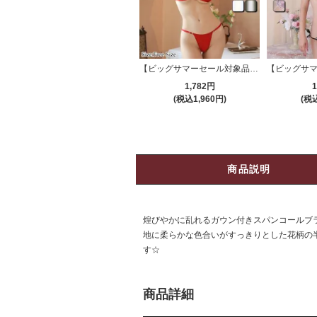
【ビッグサマーセール対象品】ブラ・ショーツセット(BRA・SHORTS SET) 1031
1,782円
1
(税込1,960円)
(税込
商品説明
煌びやかに乱れるガウン付きスパンコールブラ・
地に柔らかな色合いがすっきりとした花柄の
す☆
商品詳細