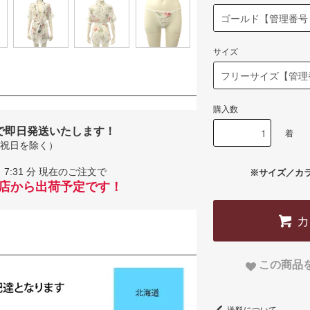
サイズ
購入数
で即日発送いたします！
着
祝日を除く）
7:31 分 現在のご注文で
※サイズ／カ
当店から出荷予定です！
この商品
送料について