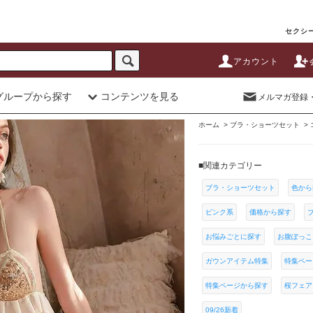
セクシー
アカウント
グループから探す
コンテンツを見る
メルマガ登録
ホーム
>
ブラ・ショーツセット
>
■関連カテゴリー
ブラ・ショーツセット
色から
ピンク系
価格から探す
お悩みごとに探す
お腹ぽっこ
ガウンアイテム特集
特集ペー
特集ページから探す
桜フェア
09/26新着