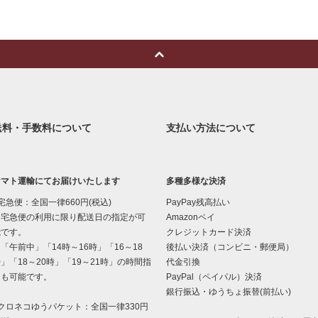
送料・手数料について
支払い方法について
ヤマト運輸にてお届けいたします
多種多様な決済
宅急便：全国一律660円(税込)
PayPay残高払い
宅急便の利用に限り配送日の指定が可
Amazonペイ
能です。
クレジットカード決済
午前中」「14時～16時」「16～18
後払い決済（コンビニ・郵便局）
」「18～20時」「19～21時」の時間指
代金引換
定も可能です。
PayPal（ペイパル）決済
銀行振込・ゆうちょ振替(前払い)
クロネコゆうパケット：全国一律330円