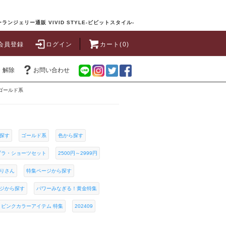
ランジェリー通販 VIVID STYLE-ビビットスタイル-
会員登録
ログイン
カート(0)
・解除
お問い合わせ
ゴールド系
探す
ゴールド系
色から探す
ブラ・ショーツセット
2500円～2999円
りさん
特集ページから探す
ジから探す
パワーみなぎる！黄金特集
 ピンクカラーアイテム 特集
202409