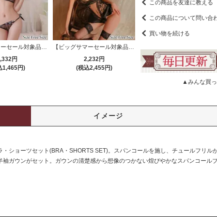
この商品を友達に教える
この商品について問い合
買い物を続ける
【ビッグサマーセール対象品】ブラ・ショーツセット(BRA・SHORTS SET) 1079
【ビッグサマーセール対象品】セクシーテディ(SEXYTEDDY) 1628
,332円
2,232円
1,465円)
(税込2,455円)
▲みんな買っ
イメージ
ショーツセット(BRA・SHORTS SET)。スパンコールを施し、チュールフリ
半袖ガウンがセット。ガウンの清楚感から想像のつかない煌びやかなスパンコール