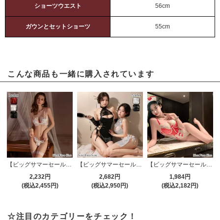
ショーツウエスト
56cm
ガウンとセットショーツ
55cm
こんな商品も一緒に購入されています
【ビッグサマーセール対象品】ブラ・ショーツセット(BRA・SHORTS SET) 1048
【ビッグサマーセール対象品】セクシーコスプレ(SEXYCOSPLAY) 3958
【ビッグサマーセール対象品】セクシーテディ(SEXYTEDDY) 1604
2,232円
2,682円
1,984円
(税込2,455円)
(税込2,950円)
(税込2,182円)
☆注目のカテゴリーをチェック！