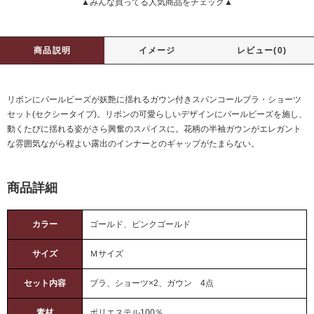
▲みんな買ってる人気商品をチェック▲
商品説明
イメージ
レビュー(0)
リボンにパールビーズが妖艶に揺れるガウン付きスパンコールブラ・ショーツ
セット(セクシータイプ)。リボンの可愛らしいデザインにパールビーズを施し、
動くたびに揺れる姿がさら興奮のスパイスに。花柄の半袖ガウンがエレガント
な雰囲気ながら程よい露出のインナーとのギャップがたまらない。
商品詳細
カラー
ゴールド、ピンクゴールド
サイズ
Ｍサイズ
セット内容
ブラ、ショーツ×2、ガウン 4点
素材
ポリエステル100％