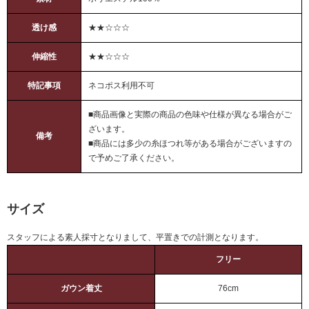
透け感
★★☆☆☆
伸縮性
★★☆☆☆
特記事項
ネコポス利用不可
■商品画像と実際の商品の色味や仕様が異なる場合がご
ざいます。
備考
■商品には多少の糸ほつれ等がある場合がございますの
で予めご了承ください。
サイズ
スタッフによる素人採寸となりまして、平置きでの計測となります。
フリー
ガウン着丈
76cm