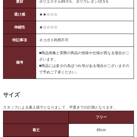
素材
ポリエステル89.5％、ポリウレタン10.5％
透け感
★★☆☆☆
伸縮性
★☆☆☆☆
特記事項
ネコポス利用不可
■商品画像と実際の商品の色味や仕様が異なる場合がご
ざいます。
備考
■商品には多少の糸ほつれ等がある場合がございますの
で予めご了承ください。
サイズ
スタッフによる素人採寸となりまして、平置きでの計測となります。
フリー
着丈
86cm