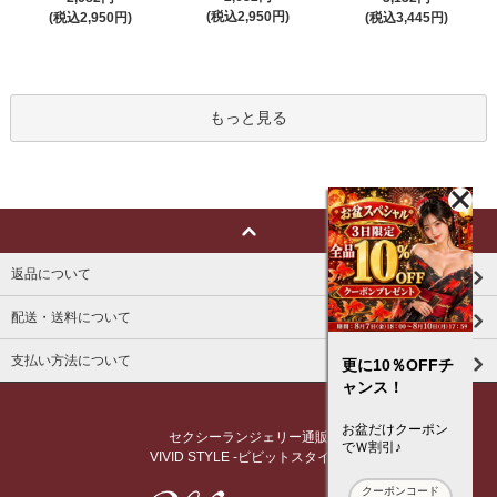
(税込2,950円)
(税込2,950円)
(税込3,445円)
もっと見る
返品について
配送・送料について
支払い方法について
更に10％OFFチ
ャンス！
お盆だけクーポン
セクシーランジェリー通販
でＷ割引♪
VIVID STYLE -ビビットスタイル-
クーポンコード