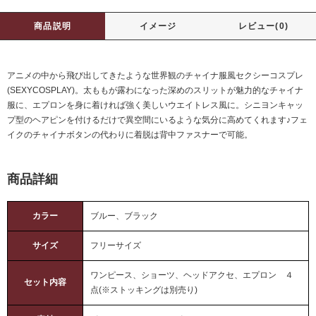
商品説明
イメージ
レビュー(0)
アニメの中から飛び出してきたような世界観のチャイナ服風セクシーコスプレ
(SEXYCOSPLAY)。太ももが露わになった深めのスリットが魅力的なチャイナ
服に、エプロンを身に着ければ強く美しいウエイトレス風に。シニヨンキャッ
プ型のヘアピンを付けるだけで異空間にいるような気分に高めてくれます♪フェ
イクのチャイナボタンの代わりに着脱は背中ファスナーで可能。
商品詳細
カラー
ブルー、ブラック
サイズ
フリーサイズ
ワンピース、ショーツ、ヘッドアクセ、エプロン ４
セット内容
点(※ストッキングは別売り)