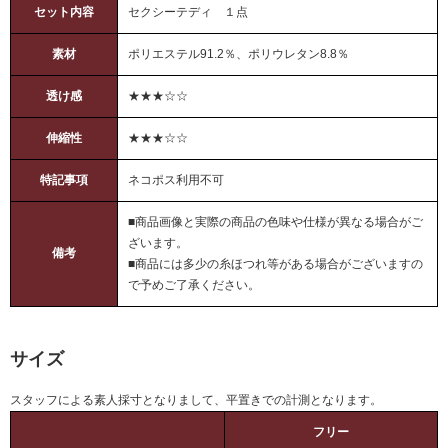
セット内容
セクシーテディ １点
素材
ポリエステル91.2％、ポリウレタン8.8％
透け感
★★★☆☆
伸縮性
★★★☆☆
特記事項
ネコポス利用不可
■商品画像と実際の商品の色味や仕様が異なる場合がご
ざいます。
備考
■商品には多少の糸ほつれ等がある場合がございますの
で予めご了承ください。
サイズ
スタッフによる素人採寸となりまして、平置きでの計測となります。
フリー