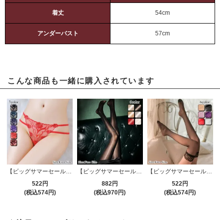
着丈
54cm
アンダーバスト
57cm
こんな商品も一緒に購入されています
【ビッグサマーセール対象品】Tバック・ショーツ(T-BACK・SHORTS) 828
【ビッグサマーセール対象品】ストッキング(STOCKING) 624
【ビッグサマーセール対象品】ストッキング(STOCKING) 636
522円
882円
522円
(税込574円)
(税込970円)
(税込574円)