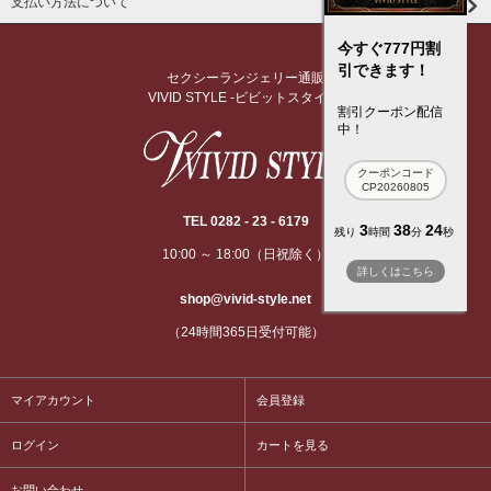
支払い方法について
今すぐ777円割
引できます！
セクシーランジェリー通販
VIVID STYLE -ビビットスタイル-
割引クーポン配信
中！
クーポンコード
CP20260805
TEL 0282 - 23 - 6179
3
38
24
残り
時間
分
秒
10:00 ～ 18:00（日祝除く）
詳しくはこちら
shop@vivid-style.net
（24時間365日受付可能）
マイアカウント
会員登録
ログイン
カートを見る
お問い合わせ