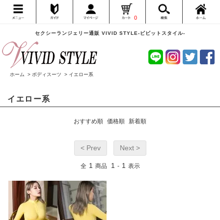
0
セクシーランジェリー通販 VIVID STYLE-ビビットスタイル-
ホーム
>
ボディスーツ
>
イエロー系
イエロー系
おすすめ順
価格順
新着順
< Prev
Next >
1
1
1
全
商品
-
表示