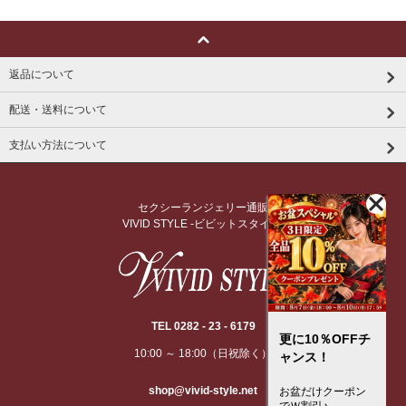
返品について
配送・送料について
支払い方法について
セクシーランジェリー通販
VIVID STYLE -ビビットスタイル-
TEL 0282 - 23 - 6179
更に10％OFFチ
10:00 ～ 18:00（日祝除く）
ャンス！
shop@vivid-style.net
お盆だけクーポン
でＷ割引♪