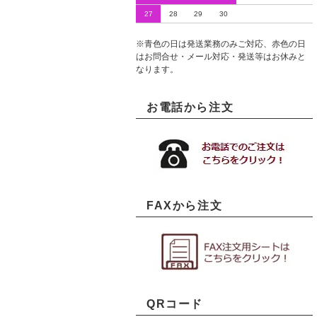
27
28
29
30
※青色の日は発送業務のみご対応、赤色の日
はお問合せ・メール対応・発送等はお休みと
なります。
お電話から注文
FAXから注文
QRコード