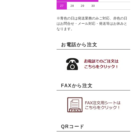
27
28
29
30
※青色の日は発送業務のみご対応、赤色の日
はお問合せ・メール対応・発送等はお休みと
なります。
お電話から注文
FAXから注文
QRコード