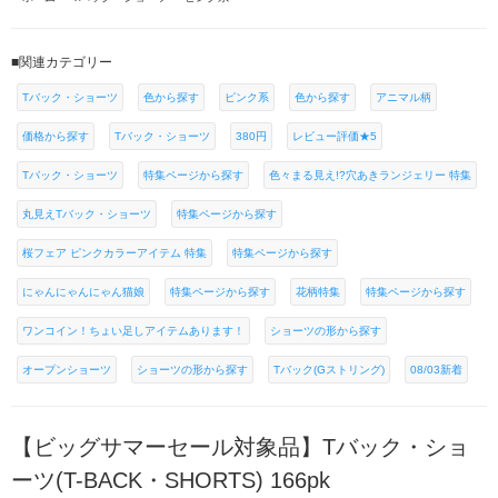
■関連カテゴリー
Tバック・ショーツ
色から探す
ピンク系
色から探す
アニマル柄
価格から探す
Tバック・ショーツ
380円
レビュー評価★5
Tバック・ショーツ
特集ページから探す
色々まる見え!?穴あきランジェリー 特集
丸見えTバック・ショーツ
特集ページから探す
桜フェア ピンクカラーアイテム 特集
特集ページから探す
にゃんにゃんにゃん猫娘
特集ページから探す
花柄特集
特集ページから探す
ワンコイン！ちょい足しアイテムあります！
ショーツの形から探す
オープンショーツ
ショーツの形から探す
Tバック(Gストリング)
08/03新着
【ビッグサマーセール対象品】Tバック・ショ
ーツ(T-BACK・SHORTS) 166pk