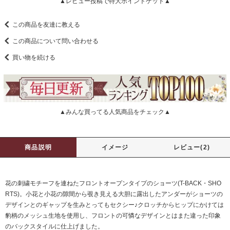
▲レビュー投稿で特大ポイントゲット▲
この商品を友達に教える
この商品について問い合わせる
買い物を続ける
▲みんな買ってる人気商品をチェック▲
商品説明
イメージ
レビュー(2)
花の刺繍モチーフを連ねたフロントオープンタイプのショーツ(T-BACK・SHO
RTS)。小花と小花の隙間から覗き見える大胆に露出したアンダーがショーツの
デザインとのギャップを生みとってもセクシー♪クロッチからヒップにかけては
豹柄のメッシュ生地を使用し、フロントの可憐なデザインとはまた違った印象
のバックスタイルに仕上げました。