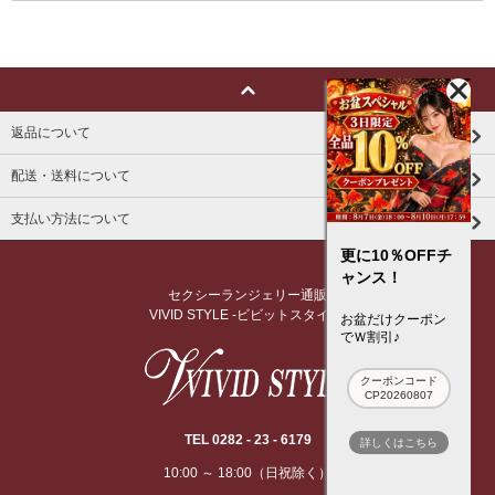
返品について
配送・送料について
支払い方法について
更に10％OFFチ
ャンス！
セクシーランジェリー通販
VIVID STYLE -ビビットスタイル-
お盆だけクーポン
でＷ割引♪
クーポンコード
CP20260807
TEL 0282 - 23 - 6179
詳しくはこちら
10:00 ～ 18:00（日祝除く）