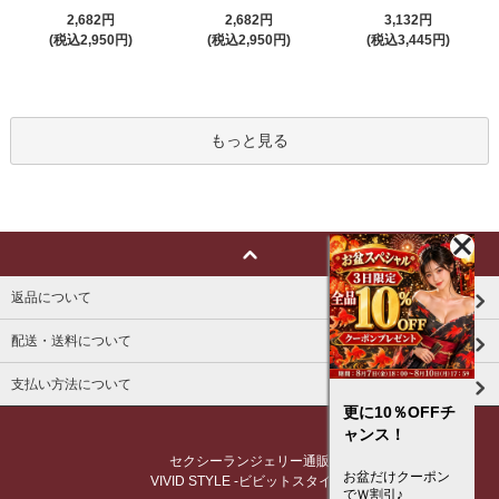
2,682円
2,682円
3,132円
(税込2,950円)
(税込2,950円)
(税込3,445円)
もっと見る
返品について
配送・送料について
支払い方法について
更に10％OFFチ
ャンス！
セクシーランジェリー通販
お盆だけクーポン
VIVID STYLE -ビビットスタイル-
でＷ割引♪