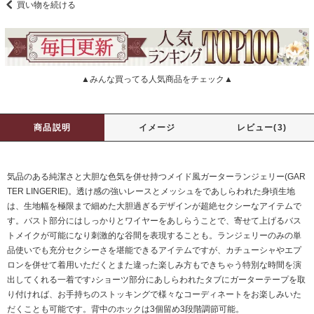
買い物を続ける
▲みんな買ってる人気商品をチェック▲
商品説明
イメージ
レビュー(3)
気品のある純潔さと大胆な色気を併せ持つメイド風ガーターランジェリー(GAR
TER LINGERIE)。透け感の強いレースとメッシュをであしらわれた身頃生地
は、生地幅を極限まで細めた大胆過ぎるデザインが超絶セクシーなアイテムで
す。バスト部分にはしっかりとワイヤーをあしらうことで、寄せて上げるバス
トメイクが可能になり刺激的な谷間を表現することも。ランジェリーのみの単
品使いでも充分セクシーさを堪能できるアイテムですが、カチューシャやエプ
ロンを併せて着用いただくとまた違った楽しみ方もできちゃう特別な時間を演
出してくれる一着です♪ショーツ部分にあしらわれたタブにガーターテープを取
り付ければ、お手持ちのストッキングで様々なコーディネートをお楽しみいた
だくことも可能です。背中のホックは3個留め3段階調節可能。