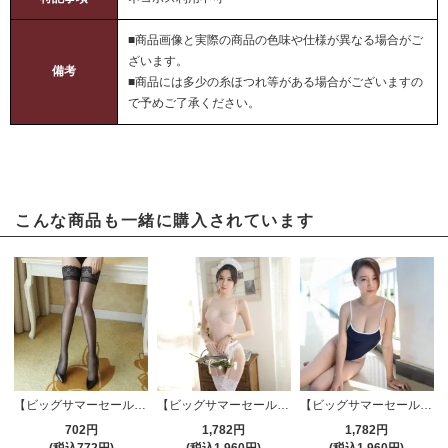
■商品画像と実際の商品の色味や仕様が異なる場合がご
ざいます。
備考
■商品には多少の糸ほつれ等がある場合がございますの
で予めご了承ください。
こんな商品も一緒に購入されています
【ビッグサマーセール対象品】ストッキング(STOCKING) 184bk
【ビッグサマーセール対象品】ガーターランジェリー(GARTER LINGERIE) 342bg
【ビッグサマーセール対象品】スイムウェア(SWIMWEAR) 055
702円
1,782円
1,782円
(税込772円)
(税込1,960円)
(税込1,960円)