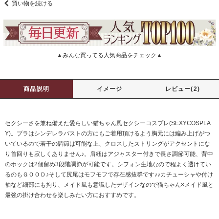
買い物を続ける
▲みんな買ってる人気商品をチェック▲
商品説明
イメージ
レビュー(2)
セクシーさを兼ね備えた愛らしい猫ちゃん風セクシーコスプレ(SEXYCOSPLA
Y)。ブラはシンデレラバストの方にもご着用頂けるよう胸元には編み上げがつ
いているので若干の調節は可能な上、クロスしたストリングがアクセントにな
り首回りも寂しくありません♪。肩紐はアジャスター付きで長さ調節可能、背中
のホックは2個留め3段階調節が可能です。シフォン生地なので程よく透けてい
るのもＧＯＯＤ♪そして尻尾はモフモフで存在感抜群です♪♪カチューシャや付け
袖など細部にも拘り、メイド風も意識したデザインなので猫ちゃん×メイド風と
最強の掛け合わせを楽しみたい方におすすめです。