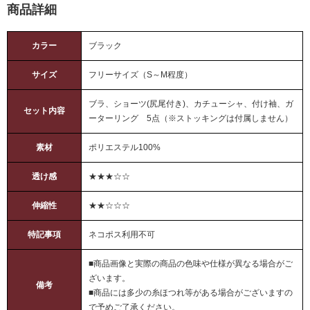
商品詳細
カラー
ブラック
サイズ
フリーサイズ（S～M程度）
ブラ、ショーツ(尻尾付き)、カチューシャ、付け袖、ガ
セット内容
ーターリング 5点（※ストッキングは付属しません）
素材
ポリエステル100%
透け感
★★★☆☆
伸縮性
★★☆☆☆
特記事項
ネコポス利用不可
■商品画像と実際の商品の色味や仕様が異なる場合がご
ざいます。
備考
■商品には多少の糸ほつれ等がある場合がございますの
で予めご了承ください。