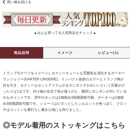
買い物を続ける
▲みんな買ってる人気商品をチェック▲
商品説明
イメージ
レビュー(1)
トランプモチーフをイメージしセクシーキュートな雰囲気を演出するガーター
ランジェリー(GARTER LINGERIE)。インパクト抜群のカラーとトランプ柄が
目を引き、セクシーなセットアイテムがまさにオトナかわいいという言葉がぴ
ったりな1点です。付け袖が左右で色が違うのと、随所にポンポンが付いている
のもポイントです。背中のホックは2個留め3段階調節可能、ガーターは1個留
め3段階調節可能です。ショーツはピタッとしたシルエットが色っぽく、クロッ
チはコットンを裏打ちし履き心地にも拘りました。
◎モデル着用のストッキングはこちら