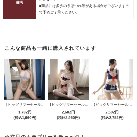
備考
■商品には多少の糸ほつれ等がある場合がございますの
で予めご了承ください。
こんな商品も一緒に購入されています
【ビッグサマーセール対象品】レオタード(LEOTARD) 082wt
【ビッグサマーセール対象品】ガーターランジェリー(GARTER LINGERIE) 397rd
【ビッグサマーセール対象品】ブラ・ショーツセット(BRA・SHORTS SET) 556nb
1,782円
2,682円
2,502円
(税込1,960円)
(税込2,950円)
(税込2,752円)
☆注目のカテゴリーをチェック！