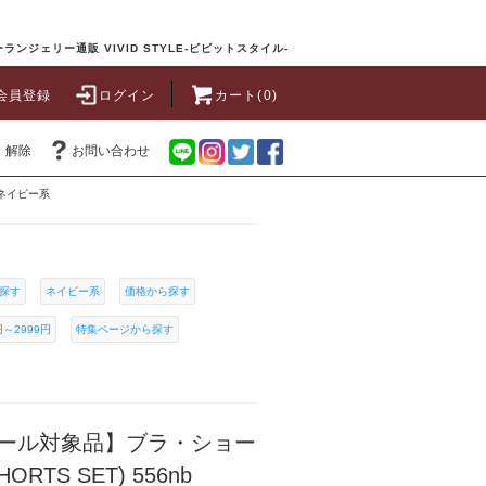
ランジェリー通販 VIVID STYLE-ビビットスタイル-
会員登録
ログイン
カート(0)
・解除
お問い合わせ
ネイビー系
探す
ネイビー系
価格から探す
円～2999円
特集ページから探す
ール対象品】ブラ・ショー
RTS SET) 556nb