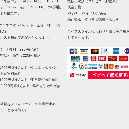
午前中」「14時～16時」「16～18
後払い決済（コンビニ・郵便局）
」「18～20時」「19～21時」の時間指
代金引換
定も可能です。
PayPal（ペイパル）決済
銀行振込・ゆうちょ振替(前払い)
クロネコゆうパケット：全国一律330円
税込)
ライフスタイルに合わせた決済をご用
ポスト投函での配達となります。
しております。
代引手数料：330円(税込)
後払い手数料：220円(税込)
3,300円(税込)以上でクロネコゆうパケ
ットが送料無料
5,500円(税込)以上で宅急便が送料無料
11,000円(税込)以上で送料と手数料が無
料
お荷物をクロネコヤマトの営業所止めに
することも可能です。