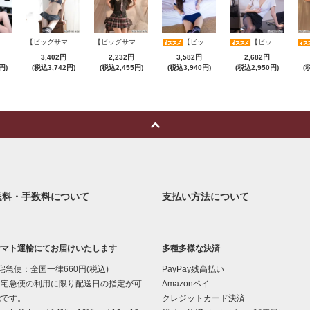
【ビッグサマーセール対象品】セクシーコスプレ(SEXYCOSPLAY) 4173
【ビッグサマーセール対象品】セクシーコスプレ(SEXYCOSPLAY) 1104
【ビッグサマーセール対象品】セクシーコスプレ(SEXYCOSPLAY) 3386
【ビッグサマーセール対象品】セクシーコスプレ(SEXYCOSPLAY) 199
【ビッグサマーセール対象品】セクシーコスプレ(SEXYCOSPLAY) 4070
3,402円
2,232円
3,582円
2,682円
円)
(税込3,742円)
(税込2,455円)
(税込3,940円)
(税込2,950円)
(
送料・手数料について
支払い方法について
ヤマト運輸にてお届けいたします
多種多様な決済
宅急便：全国一律660円(税込)
PayPay残高払い
宅急便の利用に限り配送日の指定が可
Amazonペイ
能です。
クレジットカード決済