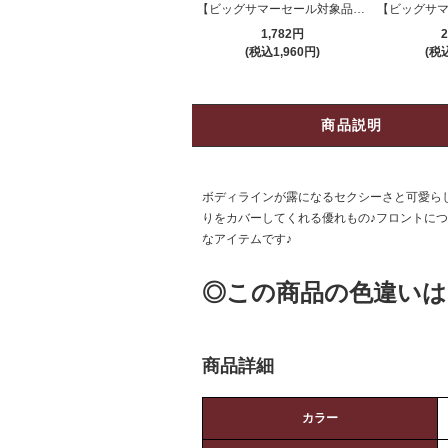
【ビッグサマーセール対象品】ブラ・ショーツセット(BRA・SHORTS SET) 477
1,782円
2
(税込1,960円)
(税込
商品説明
ボディラインが露になるセクシーさと可愛らしさ
りをカバーしてくれる優れもの♪フロントに
なアイテムです♪
◎この商品の色違いは
商品詳細
カラー