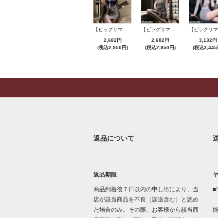
【ビッグサマーセール対象品】セクシーコスプレ(SEXYCOSPLAY) 4421
【ビッグサマーセール対象品】セクシーコスプレ(SEXYCOSPLAY) 4191
2,682円
2,682円
3,132円
(税込2,950円)
(税込2,950円)
(税込3,445
返品について
返品期限
商品到着後７日以内の申し出により、当
■
店が該当商品を不良（誤送含む）と認め
た場合のみ。その際、お客様から該当商