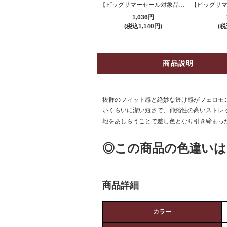
【ビッグサマーセール対象品】セクシーテディ(SEXYTEDDY) 835
1,036円
(税込1,140円)
(税
商品説明
抜群のフィット感と絶妙な透け感がフェロモン
いくらいに潔い短さで、伸縮性の高いストレ
地をあしらうことで差し色となり引き締まっ
◎この商品の色違いは
商品詳細
カラー