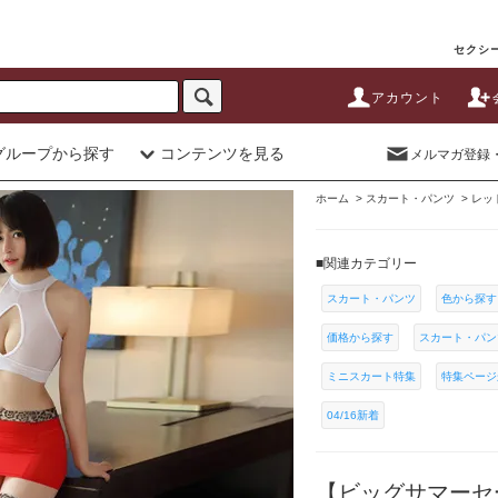
セクシー
アカウント
グループから探す
コンテンツを見る
メルマガ登録
ホーム
>
スカート・パンツ
>
レッ
■関連カテゴリー
スカート・パンツ
色から探す
価格から探す
スカート・パン
ミニスカート特集
特集ページ
04/16新着
【ビッグサマーセー