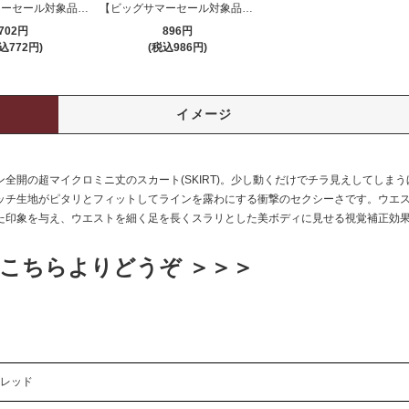
【ビッグサマーセール対象品】ストッキング(STOCKING) 511
【ビッグサマーセール対象品】スカート(SKIRT) 001wt
702円
896円
込772円)
(税込986円)
イメージ
全開の超マイクロミニ丈のスカート(SKIRT)。少し動くだけでチラ見えしてしま
ッチ生地がピタリとフィットしてラインを露わにする衝撃のセクシーさです。ウエ
た印象を与え、ウエストを細く足を長くスラリとした美ボディに見せる視覚補正効果
こちらよりどうぞ ＞＞＞
レッド