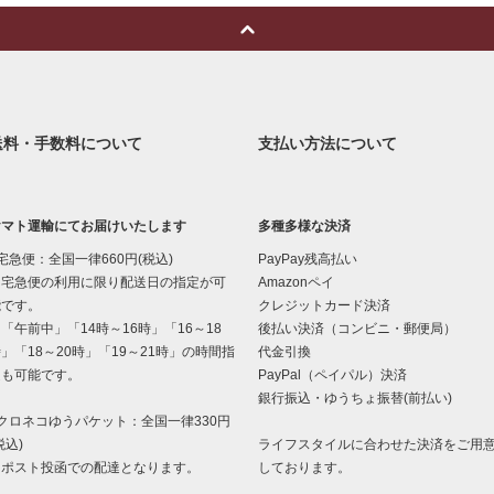
送料・手数料について
支払い方法について
ヤマト運輸にてお届けいたします
多種多様な決済
宅急便：全国一律660円(税込)
PayPay残高払い
宅急便の利用に限り配送日の指定が可
Amazonペイ
能です。
クレジットカード決済
午前中」「14時～16時」「16～18
後払い決済（コンビニ・郵便局）
」「18～20時」「19～21時」の時間指
代金引換
定も可能です。
PayPal（ペイパル）決済
銀行振込・ゆうちょ振替(前払い)
クロネコゆうパケット：全国一律330円
税込)
ライフスタイルに合わせた決済をご用
ポスト投函での配達となります。
しております。