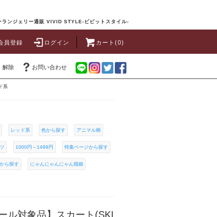
ランジェリー通販 VIVID STYLE-ビビットスタイル-
会員登録
ログイン
カート(0)
・解除
お問い合わせ
ド系
レッド系
色から探す
アニマル柄
ツ
1000円～1499円
特集ページから探す
から探す
にゃんにゃんにゃん猫娘
ル対象品】スカート(SKI