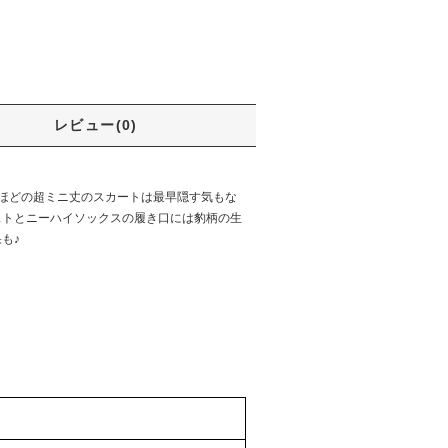
レビュー(0)
うほどの超ミニ丈のスカートは最早隠す気もな
ストとニーハイソックスの履き口には豹柄の生
も♪