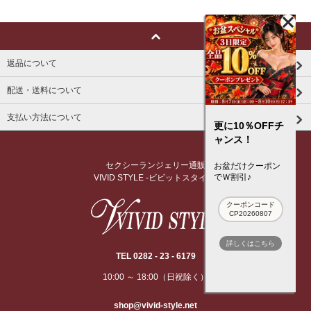
返品について
配送・送料について
支払い方法について
更に10％OFFチ
ャンス！
セクシーランジェリー通販
お盆だけクーポン
でＷ割引♪
VIVID STYLE -ビビットスタイル-
クーポンコード
CP20260807
詳しくはこちら
TEL 0282 - 23 - 6179
10:00 ～ 18:00（日祝除く）
shop@vivid-style.net