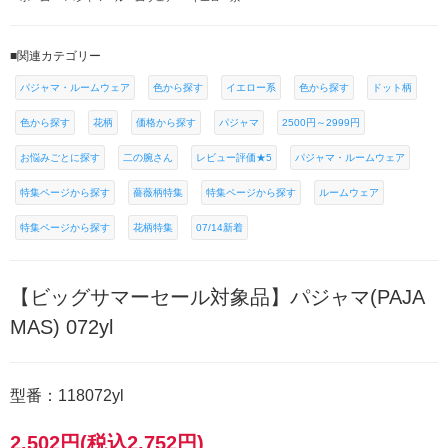
■関連カテゴリー
パジャマ・ルームウェア
色から探す
イエロー系
色から探す
ドット柄
色から探す
花柄
価格から探す
パジャマ
2500円～2999円
お悩みごとに探す
二の腕さん
レビュー評価★5
パジャマ・ルームウェア
特集ページから探す
薔薇柄特集
特集ページから探す
ルームウェア
特集ページから探す
花柄特集
07/14新着
【ビッグサマーセール対象品】パジャマ(PAJA
MAS) 072yl
型番：118072yl
2,502円(税込2,752円)