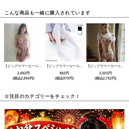
こんな商品も一緒に購入されています
【ビッグサマーセール対象品】ベビードール(BABYDOLL) 982pk
【ビッグサマーセール対象品】ニーソックス(KNEESOCKS) 642
【ビッグサマーセール対象品】パジャマ(PAJAMAS) 072pk
2,682円
882円
2,502円
(税込2,950円)
(税込970円)
(税込2,752円)
☆注目のカテゴリーをチェック！