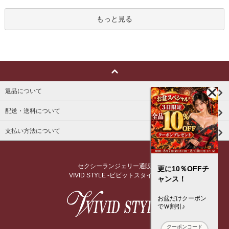
もっと見る
返品について
配送・送料について
支払い方法について
セクシーランジェリー通販
更に10％OFFチ
VIVID STYLE -ビビットスタイル-
ャンス！
お盆だけクーポン
でＷ割引♪
クーポンコード