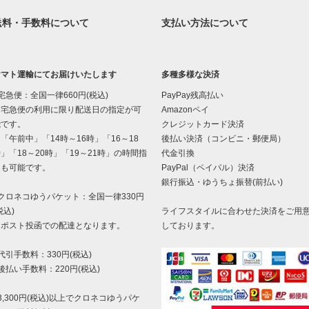
送料・手数料について
支払い方法について
ヤマト運輸にてお届けいたします
多種多様な決済
宅急便：全国一律660円(税込)
PayPay残高払い
宅急便の利用に限り配送日の指定が可
Amazonペイ
能です。
クレジットカード決済
午前中」「14時～16時」「16～18
後払い決済（コンビニ・郵便局）
」「18～20時」「19～21時」の時間指
代金引換
定も可能です。
PayPal（ペイパル）決済
銀行振込・ゆうちょ振替(前払い)
クロネコゆうパケット：全国一律330円
税込)
ライフスタイルに合わせた決済をご用
ポスト投函での配達となります。
しております。
代引手数料：330円(税込)
後払い手数料：220円(税込)
3,300円(税込)以上でクロネコゆうパケ