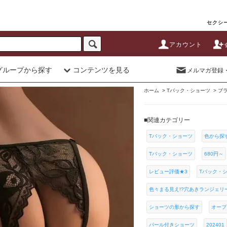
セクシー
アカウント
グループから探す
コンテンツを見る
メルマガ登録
ホーム
>
Tバック・ショーツ
>
ブ
■関連カテゴリー
Tバック・ショーツ
色から探
Tバック・ショーツ
680円～
レビュー評価★3
Tバック・
色々まる見え!?穴あきランジェリ
ショーツの形から探す
オープ
パール付きショーツ
202401