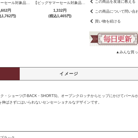
この商品を友達に教える
【ビッグサマーセール対象品】ベビードール(BABYDOLL) 1857
【ビッグサマーセール対象品】ブラ・ショーツセット(BRA・SHORTS SET) 954
,602円
1,332円
この商品について問い合
1,762円)
(税込1,465円)
買い物を続ける
▲みんな買っ
イメージ
・ショーツ(T-BACK・SHORTS)。オープンクロッチからヒップにかけてパー
を伸ばさずにはいられないセンセーショナルなデザインです。
ブラック