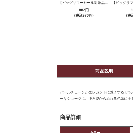
【ビッグサマーセール対象品】Tバック・ショーツ(T-BACK・SHORTS) 770
882円
1
(税込970円)
(税込
商品説明
パールチェーンがエレガントに魅了するTバック
ーなショーツに。後ろ姿から溢れる色気に手
商品詳細
カラー