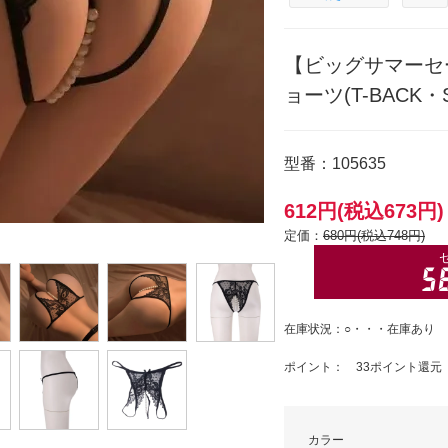
【ビッグサマーセ
ョーツ(T-BACK・S
型番：105635
612円(税込673円)
定価：
680円(税込748円)
在庫状況：○・・・在庫あり
ポイント： 33ポイント還元
カラー