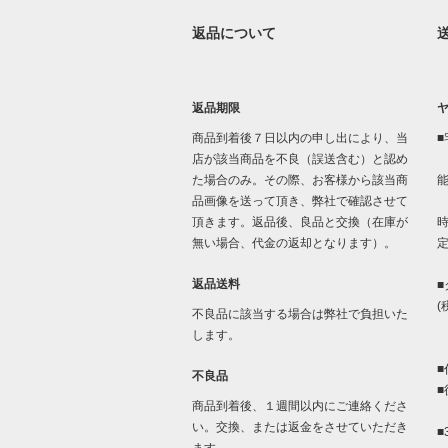
返品について
返品期限
商品到着後７日以内の申し出により、当
■
店が該当商品を不良（誤送含む）と認め
た場合のみ。その際、お客様から該当商
品画像を送って頂き、弊社で確認させて
「
頂きます。返品後、良品と交換（在庫が
時
無い場合、代金の返却となります）。
返品送料
■
(
不良品に該当する場合は弊社で負担いた
します。
■
不良品
■
商品到着後、１週間以内にご連絡くださ
い。交換、または返金をさせていただき
■
ます。