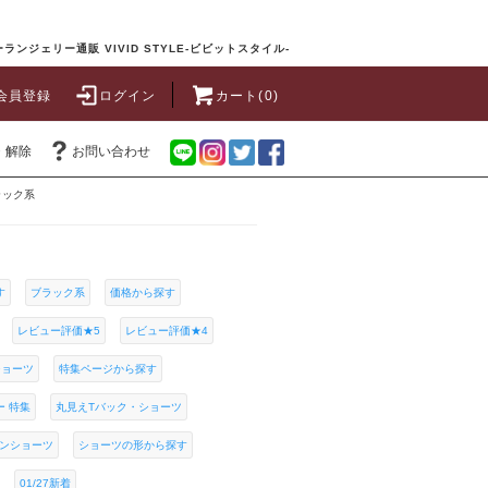
ランジェリー通販 VIVID STYLE-ビビットスタイル-
会員登録
ログイン
カート(0)
・解除
お問い合わせ
ラック系
す
ブラック系
価格から探す
レビュー評価★5
レビュー評価★4
ショーツ
特集ページから探す
ー 特集
丸見えTバック・ショーツ
ンショーツ
ショーツの形から探す
01/27新着