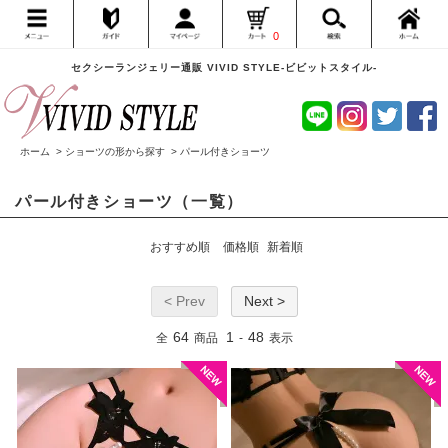
0
セクシーランジェリー通販 VIVID STYLE-ビビットスタイル-
ホーム
>
ショーツの形から探す
>
パール付きショーツ
パール付きショーツ（一覧）
おすすめ順
価格順
新着順
< Prev
Next >
64
1
48
全
商品
-
表示