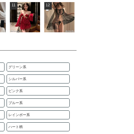
11
12
グリーン系
シルバー系
ピンク系
ブルー系
レインボー系
ハート柄