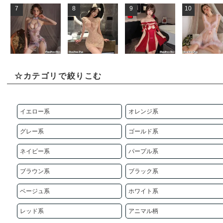
7
8
9
10
☆カテゴリで絞りこむ
イエロー系
オレンジ系
グレー系
ゴールド系
ネイビー系
パープル系
ブラウン系
ブラック系
ベージュ系
ホワイト系
レッド系
アニマル柄