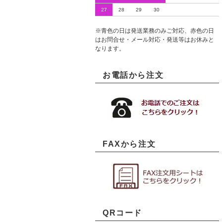
27
28
29
30
※青色の日は発送業務のみご対応、赤色の日
はお問合せ・メール対応・発送等はお休みと
なります。
お電話から注文
FAXから注文
QRコード