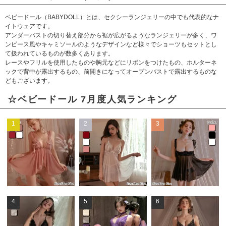
ベビードール（BABYDOLL）とは、セクシーランジェリーの中でも代表的なナ
イトウェアです。
アンダーバストの切り替え部分から裾が広がるようなランジェリーが多く、ワ
ンピース風やキャミソールのようなデザインなど様々でショーツもセットとし
て扱われているものが数多くあります。
レースやフリルを使用したものや胸元などにリボンをつけたもの、ホルターネ
ックで背中が露出するもの、前開きになってオープンバストで露出するものな
どもございます。
☆ベビードール 7月度人気ランキング
1
2
3
4
5
6