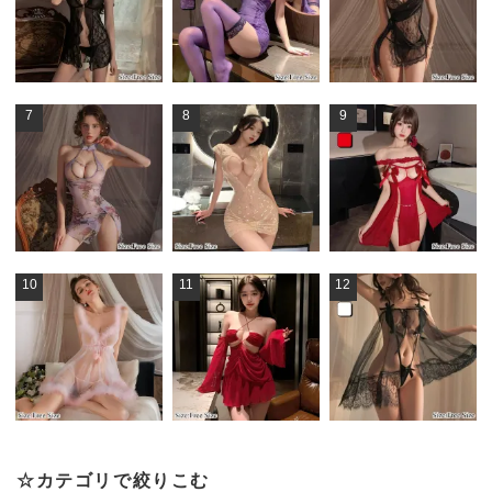
7
8
9
10
11
12
☆カテゴリで絞りこむ