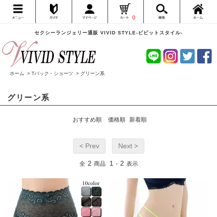
0
セクシーランジェリー通販 VIVID STYLE-ビビットスタイル-
ホーム
>
Tバック・ショーツ
>
グリーン系
グリーン系
おすすめ順
価格順
新着順
< Prev
Next >
2
1
2
全
商品
-
表示