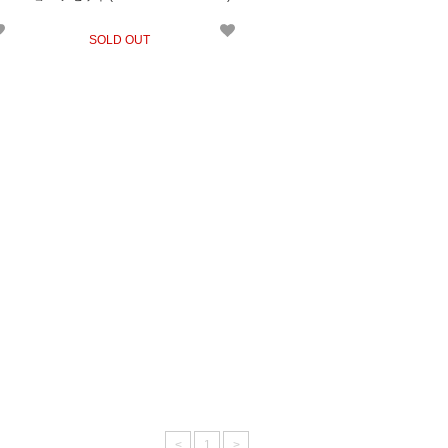
1bk
SOLD OUT
<
1
>