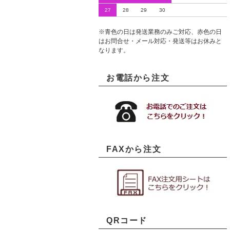
27
28
29
30
※青色の日は発送業務のみご対応、赤色の日
はお問合せ・メール対応・発送等はお休みと
なります。
お電話から注文
FAXから注文
QRコード