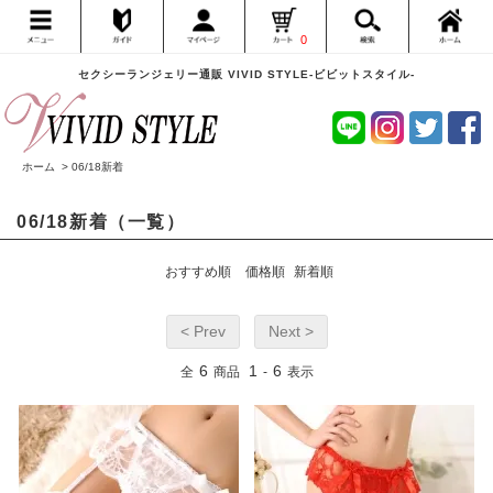
0
セクシーランジェリー通販 VIVID STYLE-ビビットスタイル-
ホーム
>
06/18新着
06/18新着（一覧）
おすすめ順
価格順
新着順
< Prev
Next >
6
1
6
全
商品
-
表示