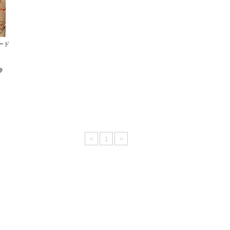
ード
<
1
>