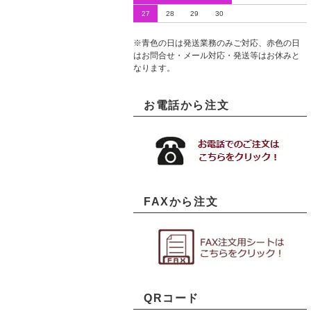
27
28
29
30
※青色の日は発送業務のみご対応、赤色の日
はお問合せ・メール対応・発送等はお休みと
なります。
お電話から注文
FAXから注文
QRコード