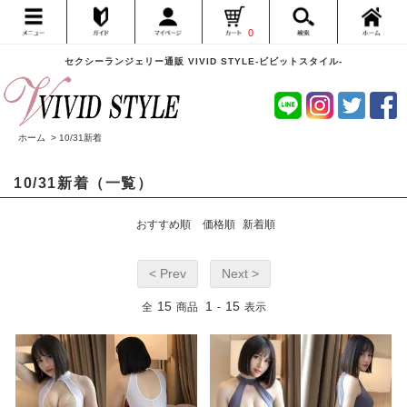
0
セクシーランジェリー通販 VIVID STYLE-ビビットスタイル-
ホーム
>
10/31新着
10/31新着（一覧）
おすすめ順
価格順
新着順
< Prev
Next >
15
1
15
全
商品
-
表示