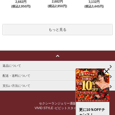
2,682円
2,682円
3,132円
(税込2,950円)
(税込2,950円)
(税込3,445円)
もっと見る
返品について
配送・送料について
支払い方法について
セクシーランジェリー通販
VIVID STYLE -ビビットスタイル-
更に10％OFFチ
ャンス！