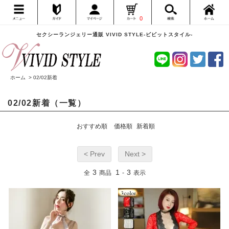
0
セクシーランジェリー通販 VIVID STYLE-ビビットスタイル-
ホーム
>
02/02新着
02/02新着（一覧）
おすすめ順
価格順
新着順
< Prev
Next >
3
1
3
全
商品
-
表示