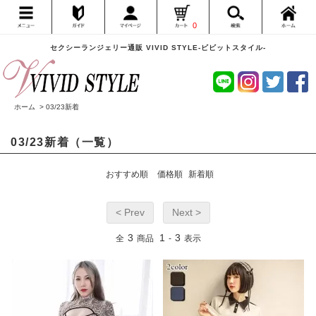
0
セクシーランジェリー通販 VIVID STYLE-ビビットスタイル-
ホーム
>
03/23新着
03/23新着（一覧）
おすすめ順
価格順
新着順
< Prev
Next >
3
1
3
全
商品
-
表示