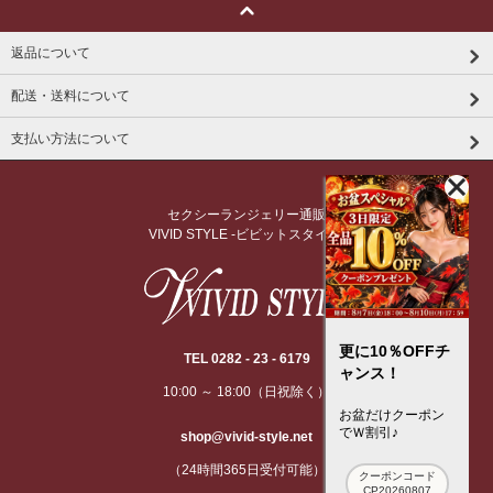
返品について
配送・送料について
支払い方法について
セクシーランジェリー通販
VIVID STYLE -ビビットスタイル-
更に10％OFFチ
TEL 0282 - 23 - 6179
ャンス！
10:00 ～ 18:00（日祝除く）
お盆だけクーポン
でＷ割引♪
shop@vivid-style.net
（24時間365日受付可能）
クーポンコード
CP20260807