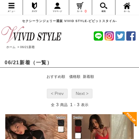
0
セクシーランジェリー通販 VIVID STYLE-ビビットスタイル-
ホーム
>
06/21新着
06/21新着（一覧）
おすすめ順
価格順
新着順
< Prev
Next >
3
1
3
全
商品
-
表示