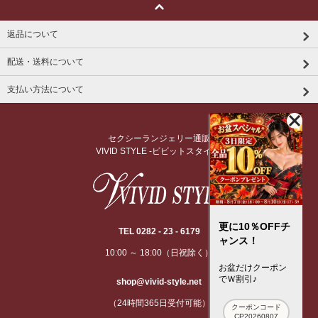
返品について
配送・送料について
支払い方法について
セクシーランジェリー通販
VIVID STYLE -ビビットスタイル-
更に10％OFFチ
TEL 0282 - 23 - 6179
ャンス！
10:00 ～ 18:00（日祝除く）
お盆だけクーポン
でＷ割引♪
shop@vivid-style.net
（24時間365日受付可能）
クーポンコード
CP20260807