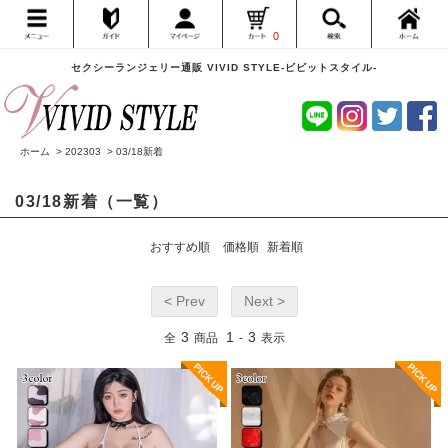
0
セクシーランジェリー通販 VIVID STYLE-ビビットスタイル-
ホーム
>
202303
>
03/18新着
03/18新着（一覧）
おすすめ順
価格順
新着順
< Prev
Next >
3
1
3
全
商品
-
表示