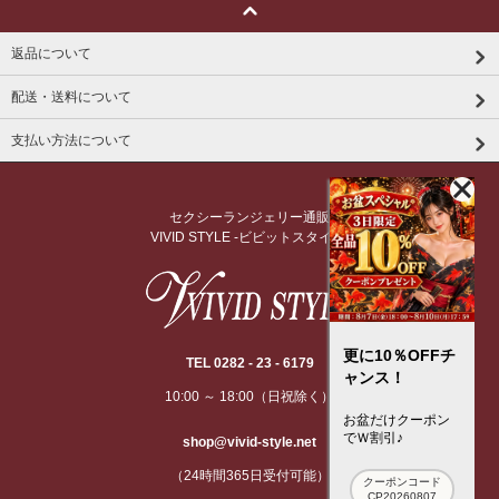
返品について
配送・送料について
支払い方法について
セクシーランジェリー通販
VIVID STYLE -ビビットスタイル-
更に10％OFFチ
TEL 0282 - 23 - 6179
ャンス！
10:00 ～ 18:00（日祝除く）
お盆だけクーポン
でＷ割引♪
shop@vivid-style.net
（24時間365日受付可能）
クーポンコード
CP20260807