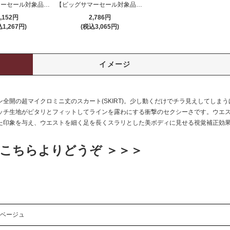
【ビッグサマーセール対象品】スカート(SKIRT) 118rd
【ビッグサマーセール対象品】セクシーコスプレ(SEXYCOSPLAY) 1930
,152円
2,786円
1,267円)
(税込3,065円)
イメージ
全開の超マイクロミニ丈のスカート(SKIRT)。少し動くだけでチラ見えしてしま
ッチ生地がピタリとフィットしてラインを露わにする衝撃のセクシーさです。ウエ
た印象を与え、ウエストを細く足を長くスラリとした美ボディに見せる視覚補正効果
こちらよりどうぞ ＞＞＞
ベージュ