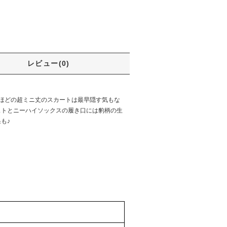
レビュー(0)
うほどの超ミニ丈のスカートは最早隠す気もな
ストとニーハイソックスの履き口には豹柄の生
も♪