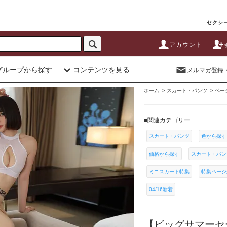
セクシー
アカウント
グループから探す
コンテンツを見る
メルマガ登録
ホーム
>
スカート・パンツ
>
ベー
■関連カテゴリー
スカート・パンツ
色から探す
価格から探す
スカート・パン
ミニスカート特集
特集ページ
04/16新着
【ビッグサマーセー