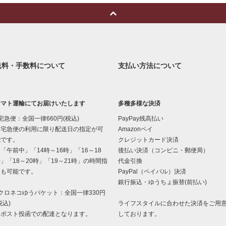
送料・手数料について
支払い方法について
ヤマト運輸にてお届けいたします
多種多様な決済
宅急便：全国一律660円(税込)
PayPay残高払い
宅急便の利用に限り配送日の指定が可
Amazonペイ
能です。
クレジットカード決済
午前中」「14時～16時」「16～18
後払い決済（コンビニ・郵便局）
」「18～20時」「19～21時」の時間指
代金引換
定も可能です。
PayPal（ペイパル）決済
銀行振込・ゆうちょ振替(前払い)
クロネコゆうパケット：全国一律330円
税込)
ライフスタイルに合わせた決済をご用
ポスト投函での配達となります。
しております。