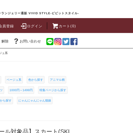
ランジェリー通販 VIVID STYLE-ビビットスタイル-
会員登録
ログイン
カート(0)
・解除
お問い合わせ
ジュ系
ベージュ系
色から探す
アニマル柄
ツ
1000円～1499円
特集ページから探す
から探す
にゃんにゃんにゃん猫娘
ル対象品】スカート(SKI