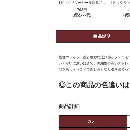
【ビッグサマーセール対象品】ストッキング(STOCKING) 511
702円
1
(税込772円)
(税込
商品説明
抜群のフィット感と絶妙な透け感がフェロモン
いくらいに潔い短さで、伸縮性の高いストレ
地をあしらうことで差し色となり引き締まっ
◎この商品の色違いは
商品詳細
カラー