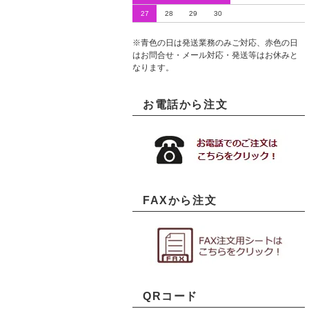
27
28
29
30
※青色の日は発送業務のみご対応、赤色の日
はお問合せ・メール対応・発送等はお休みと
なります。
お電話から注文
FAXから注文
QRコード