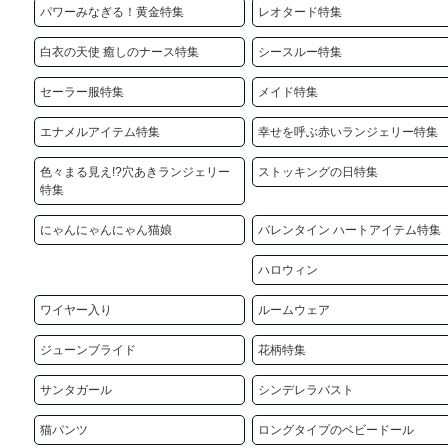
パワーみなぎる！黄金特集
レオタード特集
白衣の天使 癒しのナース特集
シースルー特集
セーラー服特集
メイド特集
エナメルアイテム特集
幸せを呼ぶ赤いランジェリー特集
色々まる見え!?穴あきランジェリー
ストッキングの日特集
特集
にゃんにゃんにゃん猫娘
バレンタイン ハートアイテム特集
ハロウィン
ワイヤー入り
ルームウェア
ジューンブライド
花柄特集
サンタガール
シンデレラバスト
猫パンツ
ロングタイプのベビードール