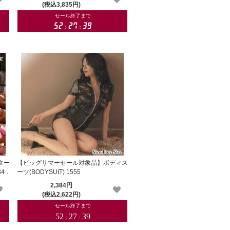
(税込3,835円)
ター
【ビッグサマーセール対象品】ボディス
844
ーツ(BODYSUIT) 1555
2,384円
(税込2,622円)