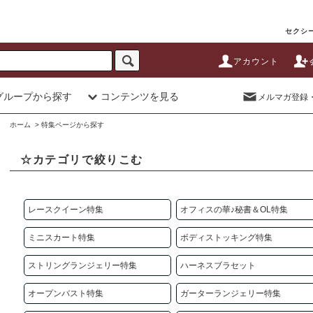
セクシー
アカウント
グループから探す
コンテンツを見る
メルマガ登録
ホーム
>
特集ページから探す
☆カテゴリで絞りこむ
レースクイーン特集
オフィスの華♪秘書＆OL特集
ミニスカート特集
ボディストッキング特集
ストリングランジェリー特集
ハーネスブラセット
オープンバスト特集
ガーターランジェリー特集