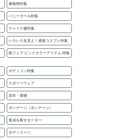
薔薇柄特集
バニーガール特集
チャイナ服特集
いろいろ丸見え！過激コスプレ特集
桜フェア ピンクカラーアイテム 特集
ボディコン特集
スポーツウェア
浴衣・着物
ボンデージ（ボンテージ）
童貞を殺すセーター
ボディスーツ