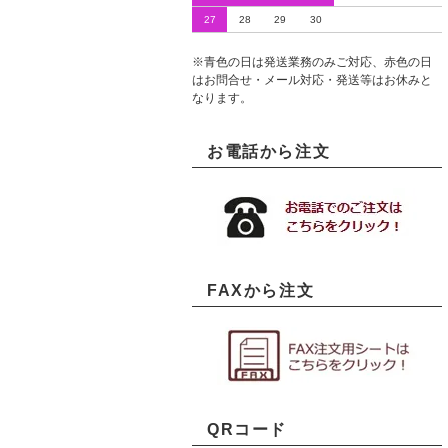
27
28
29
30
※青色の日は発送業務のみご対応、赤色の日
はお問合せ・メール対応・発送等はお休みと
なります。
お電話から注文
FAXから注文
QRコード