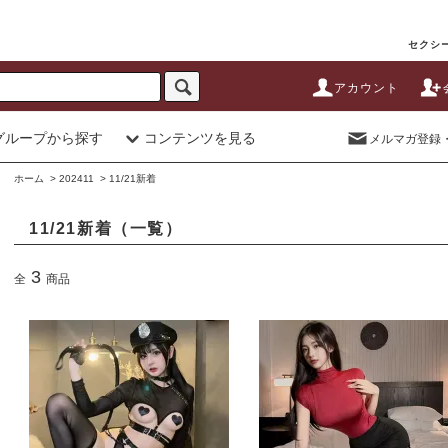
セクシー
アカウント
グループから探す
コンテンツを見る
メルマガ登録
ホーム
>
202411
>
11/21新着
11/21新着（一覧）
3
全
商品